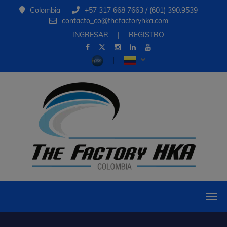
Colombia
+57 317 668 7663 / (601) 390.9539
contacto_co@thefactoryhka.com
INGRESAR
|
REGISTRO
|