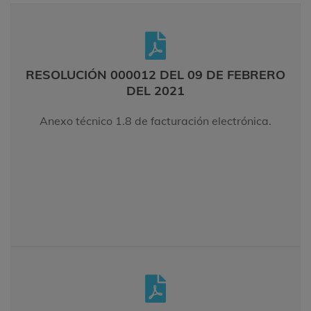
RESOLUCIÓN 000012 09 DE FEBRERO DEL
2021
RESOLUCIÓN 000012 DEL 09 DE FEBRERO
Anexo técnico 1.8 de facturación electrónica.
DEL 2021
LEER MÁS
Anexo técnico 1.8 de facturación electrónica.
RESOLUCIÓN 001526 DEL 30 DE
SEPTIEMBRE DEL 2021