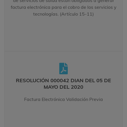
de servicios de salud están obligados a generar
factura electrónica para el cobro de los servicios y
LEER MÁS
tecnologías. (Artículo 15-11)
RESOLUCIÓN 000042 DIAN DEL 05 DE
MAYO DEL 2020
RESOLUCIÓN 000042 DIAN DEL 05 DE
Factura Electrónica Validación Previa
MAYO DEL 2020
LEER MÁS
Factura Electrónica Validación Previa