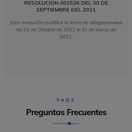
RESOLUCIÓN 001526 DEL 30 DE
Esta resolución modifica la fecha de
SEPTIEMBRE DEL 2021
obligatoriedad del 01 de Octubre de 2021 al 31
de Marzo de 2022.
Esta resolución modifica la fecha de obligatoriedad
del 01 de Octubre de 2021 al 31 de Marzo de
LEER MÁS
2022.
FAQS
Preguntas Frecuentes