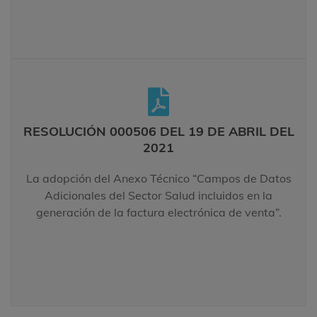
RESOLUCIÓN 000506 DEL 19 DE ABRIL
DEL 2021
RESOLUCIÓN 000506 DEL 19 DE ABRIL DEL
La adopción del Anexo Técnico “Campos de Datos
2021
Adicionales del Sector Salud incluidos en la
generación de la factura electrónica de venta”.
La adopción del Anexo Técnico “Campos de Datos
Adicionales del Sector Salud incluidos en la
LEER MÁS
generación de la factura electrónica de venta”.