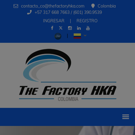
contacto_co@thefactoryhka.com
Colombia
+57 317 668 7663 / (601) 390.9539
INGRESAR
|
REGISTRO
|