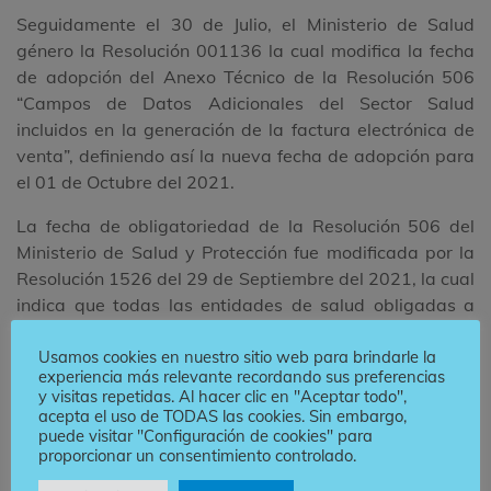
Seguidamente el 30 de Julio, el Ministerio de Salud
género la Resolución 001136 la cual modifica la fecha
de adopción del Anexo Técnico de la Resolución 506
“Campos de Datos Adicionales del Sector Salud
incluidos en la generación de la factura electrónica de
venta”, definiendo así la nueva fecha de adopción para
el 01 de Octubre del 2021.
La fecha de obligatoriedad de la Resolución 506 del
Ministerio de Salud y Protección fue modificada por la
Resolución 1526 del 29 de Septiembre del 2021, la cual
indica que todas las entidades de salud obligadas a
facturar bajo los lineamientos establecidos tienen
Usamos cookies en nuestro sitio web para brindarle la
nueva fecha de adopción a más tardar el 31 de Marzo
experiencia más relevante recordando sus preferencias
del 2022.
y visitas repetidas. Al hacer clic en "Aceptar todo",
acepta el uso de TODAS las cookies. Sin embargo,
El 30 de Julio, el Ministerio de Salud género la
puede visitar "Configuración de cookies" para
Resolución 001136 la cual modifica la fecha de
proporcionar un consentimiento controlado.
adopción del Anexo Técnico de la Resolución 506