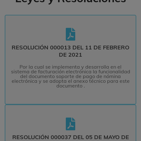
RESOLUCIÓN 000013 DEL 11 DE FEBRERO
DE 2021
RESOLUCIÓN 000013 DEL 11 DE FEBRERO
Por la cual se implementa y desarrolla en el
sistema de facturación electrónica la funcionalidad
DE 2021
del documento soporte de pago de nómina
electrónica y se adopta el anexo técnico para este
Por la cual se implementa y desarrolla en el
documento .
sistema de facturación electrónica la funcionalidad
del documento soporte de pago de nómina
electrónica y se adopta el anexo técnico para este
LEER MÁS
documento .
RESOLUCIÓN 000037 DEL 05 DE MAYO DE
2021
RESOLUCIÓN 000037 DEL 05 DE MAYO DE
En cuanto al calendario de implementación, la