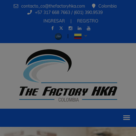
contacto_co@thefactoryhka.com
Colombia
+57 317 668 7663 / (601) 390.9539
INGRESAR
|
REGISTRO
|