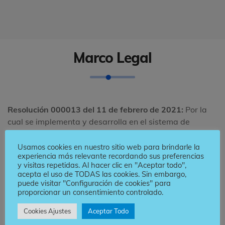
Marco Legal
Resolución 000013 del 11 de febrero de 2021:
Por la
cual se implementa y desarrolla en el sistema de
facturación electrónica la funcionalidad del documento
soporte de pago de nómina electrónica y se adopta el
Usamos cookies en nuestro sitio web para brindarle la
experiencia más relevante recordando sus preferencias
anexo técnico para este documento.
y visitas repetidas. Al hacer clic en "Aceptar todo",
acepta el uso de TODAS las cookies. Sin embargo,
En la Resolución 13 se establecen todas las reglas para
puede visitar "Configuración de cookies" para
la generación de la nómina electrónica en Colombia, en
proporcionar un consentimiento controlado.
donde resalta que se debe emitir un documento de este
Cookies Ajustes
Aceptar Todo
tipo por empleado por mes y en caso de ser necesario,