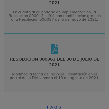
Resolución 000013 sufrió una modificación gracias
2021
a la Resolución 000037 del 5 de mayo de 2021.
En cuanto al calendario de implementación, la
Resolución 000013 sufrió una modificación gracias
LEER MÁS
a la Resolución 000037 del 5 de mayo de 2021.
RESOLUCIÓN 000063 DEL 30 DE JULIO DE
2021
RESOLUCIÓN 000063 DEL 30 DE JULIO DE
Modifica la fecha de Inicio de Habilitación en el
portal de la DIAN hasta el 18 de agosto de 2021.
2021
Modifica la fecha de Inicio de Habilitación en el
LEER MÁS
portal de la DIAN hasta el 18 de agosto de 2021.
FAQS