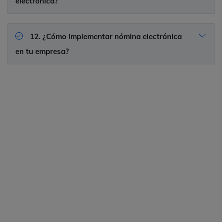
electrónica?
12. ¿Cómo implementar nómina electrónica
en tu empresa?
Contáctanos
¿Listo para optimizar la gestión de tus
documentos electrónicos con nuestra
solución de nómina electrónica?
Estamos aquí para asesorarte y
ofrecerte las mejores soluciones fiscales
para tu negocio.
Déjanos tus datos en el