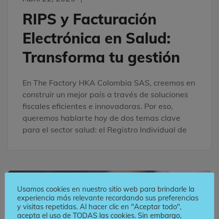
RIPS y Facturación
Electrónica en Salud:
Transforma tu gestión
En The Factory HKA Colombia SAS, creemos en
construir un mejor país a través de soluciones
fiscales eficientes e innovadoras. Por eso,
queremos hablarte hoy de dos temas clave
para el sector salud: el Registro Individual de
Usamos cookies en nuestro sitio web para brindarle la
NOTICIAS
RADIAN
experiencia más relevante recordando sus preferencias
RECEPCIÓN DE DOCUMENTOS ELECTRÓNICOS
y visitas repetidas. Al hacer clic en "Aceptar todo",
acepta el uso de TODAS las cookies. Sin embargo,