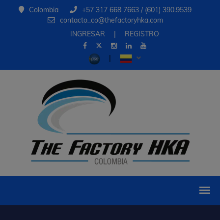
Colombia
+57 317 668 7663 / (601) 390.9539
contacto_co@thefactoryhka.com
INGRESAR
|
REGISTRO
|