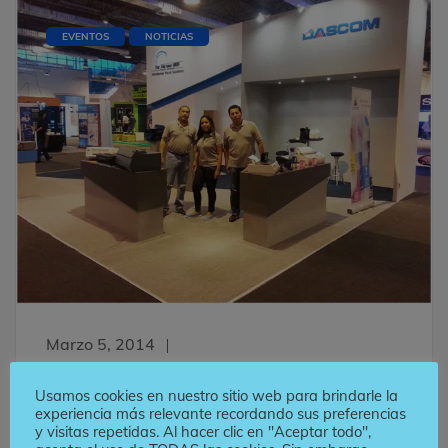
EVENTOS
NOTICIAS
Marzo 5, 2014
The Factory HKA
Usamos cookies en nuestro sitio web para brindarle la
experiencia más relevante recordando sus preferencias
presentó muestras de
y visitas repetidas. Al hacer clic en "Aceptar todo",