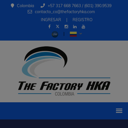
Colombia
+57 317 668 7663 / (601) 390.9539
contacto_co@thefactoryhka.com
INGRESAR
|
REGISTRO
|