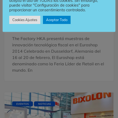
acepta el uso de TODAS las cookies. Sin embargo,
innovación tecnológica
puede visitar "Configuración de cookies" para
proporcionar un consentimiento controlado.
fiscal en el Euroshop
Cookies Ajustes
Aceptar Todo
2014
The Factory HKA presentó muestras de
innovación tecnológica fiscal en el Euroshop
2014 Celebrado en Dusseldorf, Alemania del
16 al 20 de febrero, El Euroshop está
denominado como la Feria Líder de Retail en el
mundo. En
EVENTOS
NOTICIAS