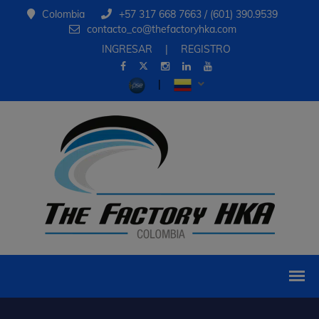
Colombia
+57 317 668 7663 / (601) 390.9539
contacto_co@thefactoryhka.com
INGRESAR
|
REGISTRO
|