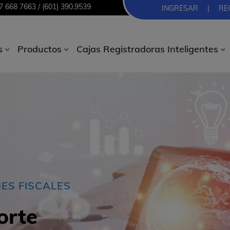
7 668 7663 / (601) 390.9539
INGRESAR
|
RE
s
Productos
Cajas Registradoras Inteligentes
NES FISCALES
orte