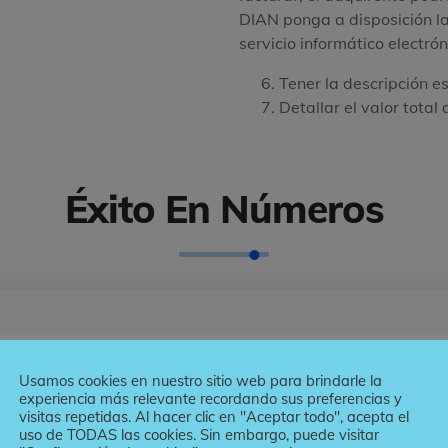
DIAN ponga a disposición la
servicio informático electrón
Tener la descripción es
Detallar el valor total
Éxito En Números
560
300
MM
+
Usamos cookies en nuestro sitio web para brindarle la
experiencia más relevante recordando sus preferencias y
TRANSACCIONES
ALIADOS COMERCI
visitas repetidas. Al hacer clic en "Aceptar todo", acepta el
REALIZADAS
uso de TODAS las cookies. Sin embargo, puede visitar