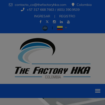
contacto_co@thefactoryhka.com
Colombia
+57 317 668 7663 / (601) 390.9539
INGRESAR
|
REGISTRO
|