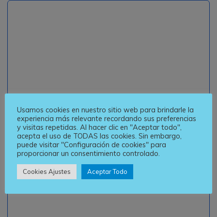
Documento Soporte
Registre sus transacciones soporte de: costos,
Documento Soporte
deducciones e impuestos descontables
Registre sus transacciones soporte de: costos,
deducciones e impuestos descontables
Leer Más
Usamos cookies en nuestro sitio web para brindarle la
experiencia más relevante recordando sus preferencias
y visitas repetidas. Al hacer clic en "Aceptar todo",
acepta el uso de TODAS las cookies. Sin embargo,
puede visitar "Configuración de cookies" para
proporcionar un consentimiento controlado.
Leer Más
Cookies Ajustes
Aceptar Todo
Recepción
pagos, almacenamiento y respuestas generadas
Mejora los procesos de consulta, conoce estatus de
Mejora los procesos de consulta, conoce estatus de