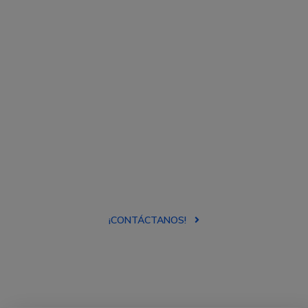
de nuestros
números o
escríbenos
haciendo clic en el
siguiente botón.
¡CONTÁCTANOS!