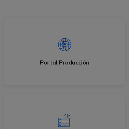
Portal Producción
Ingresa al portal de producción para emitir
documentos ante la DIAN.
Portal Producción
INGRESAR
Portal Demo
Realiza tus pruebas en el portal DEMO