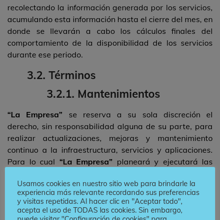
recolectando la información generada por los servicios,
acumulando esta información hasta el cierre del mes, en
donde se llevarán a cabo los cálculos finales del
comportamiento de la disponibilidad de los servicios
durante ese periodo.
3.2. Términos
3.2.1. Mantenimientos
“La Empresa”
se reserva a su sola discreción el
derecho, sin responsabilidad alguna de su parte, para
realizar actualizaciones, mejoras y mantenimiento
continuo a la infraestructura, servicios y aplicaciones.
Para lo cual
“La Empresa”
planeará y ejecutará las
ventanas de mantenimientos con previo aviso.
“El
Usamos cookies en nuestro sitio web para brindarle la
Cliente”
será notificado a través de sus canales de
experiencia más relevante recordando sus preferencias
atención (correo electrónico, cambios y actualizaciones
y visitas repetidas. Al hacer clic en "Aceptar todo",
en felco wiki, canal de notificaciones de telegram y/o
acepta el uso de TODAS las cookies. Sin embargo,
puede visitar "Configuración de cookies" para