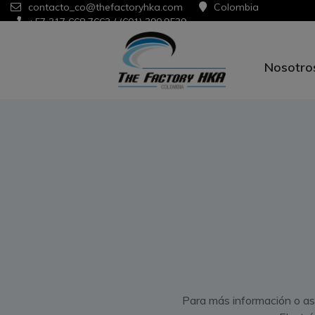
contacto_co@thefactoryhka.com
Colombia
+57 317 668 7663 / (601) 390.9539
Nosotro
Para más información o as