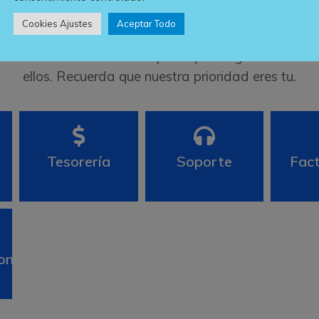
Cookies Ajustes
Aceptar Todo
po de información o asesoría en cualquiera de nuestr
ectamente nuestros datos para que tengas acceso di
ellos. Recuerda que nuestra prioridad eres tu.
Tesorería
Soporte
Fact
ones