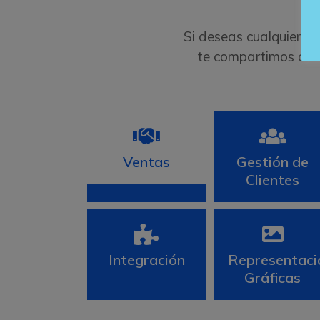
Si deseas cualquier ti
te compartimos dir
Ventas
Gestión de
Clientes
Integración
Representaci
Gráficas