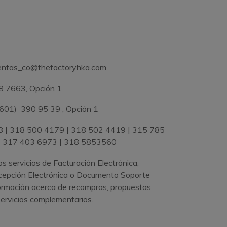
entas_co@thefactoryhka.com
 7663, Opción 1
601) 390 95 39 , Opción 1
 | 318 500 4179 | 318 502 4419 | 315 785
| 317 403 6973 | 318 5853560
os servicios de Facturación Electrónica,
cepción Electrónica o Documento Soporte
formación acerca de recompras, propuestas
 servicios complementarios.