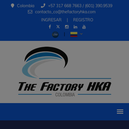
Colombia
+57 317 668 7663 / (601) 390.9539
contacto_co@thefactoryhka.com
INGRESAR
|
REGISTRO
|