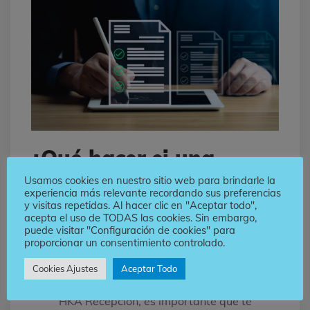
¿Qué hacer si una
factura de contado no
Usamos cookies en nuestro sitio web para brindarle la
experiencia más relevante recordando sus preferencias
y visitas repetidas. Al hacer clic en "Aceptar todo",
aparece en HKA
acepta el uso de TODAS las cookies. Sin embargo,
puede visitar "Configuración de cookies" para
Recepción?
proporcionar un consentimiento controlado.
Si recibes un comprobante físico de una
Cookies Ajustes
Aceptar Todo
factura de contado que no aparece en
HKA Recepción, es importante que te