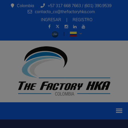
Colombia
+57 317 668 7663 / (601) 390.9539
contacto_co@thefactoryhka.com
INGRESAR
|
REGISTRO
|