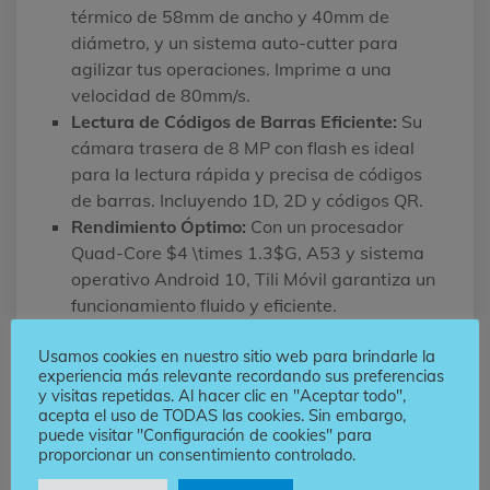
térmico de 58mm de ancho y 40mm de
diámetro, y un sistema auto-cutter para
agilizar tus operaciones. Imprime a una
velocidad de 80mm/s.
Lectura de Códigos de Barras Eficiente:
Su
cámara trasera de 8 MP con flash es ideal
para la lectura rápida y precisa de códigos
de barras. Incluyendo 1D, 2D y códigos QR.
Rendimiento Óptimo:
Con un procesador
Quad-Core $4 \times 1.3$G, A53 y sistema
operativo Android 10, Tili Móvil garantiza un
funcionamiento fluido y eficiente.
Batería de Larga Duración:
Su batería de
Usamos cookies en nuestro sitio web para brindarle la
7.6V/2500mAh (equivalente a 3.8V,
experiencia más relevante recordando sus preferencias
5000mAh) te brinda la autonomía necesaria
y visitas repetidas. Al hacer clic en "Aceptar todo",
para jornadas de trabajo extensas.
acepta el uso de TODAS las cookies. Sin embargo,
puede visitar "Configuración de cookies" para
proporcionar un consentimiento controlado.