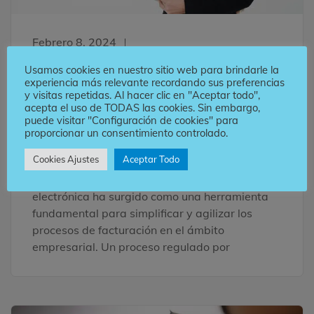
Febrero 8, 2024
Beneficios de emitir
Usamos cookies en nuestro sitio web para brindarle la
experiencia más relevante recordando sus preferencias
factura electrónica para
y visitas repetidas. Al hacer clic en "Aceptar todo",
acepta el uso de TODAS las cookies. Sin embargo,
contribuyentes
puede visitar "Configuración de cookies" para
proporcionar un consentimiento controlado.
Cookies Ajustes
Aceptar Todo
Beneficios de emitir factura electrónica para
contribuyentes En la era digital, la factura
electrónica ha surgido como una herramienta
fundamental para simplificar y agilizar los
procesos de facturación en el ámbito
empresarial. Un proceso regulado por