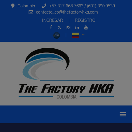
Colombia
+57 317 668 7663 / (601) 390.9539
contacto_co@thefactoryhka.com
INGRESAR
|
REGISTRO
|