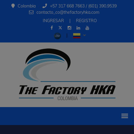
Colombia
+57 317 668 7663 / (601) 390.9539
contacto_co@thefactoryhka.com
INGRESAR
|
REGISTRO
|