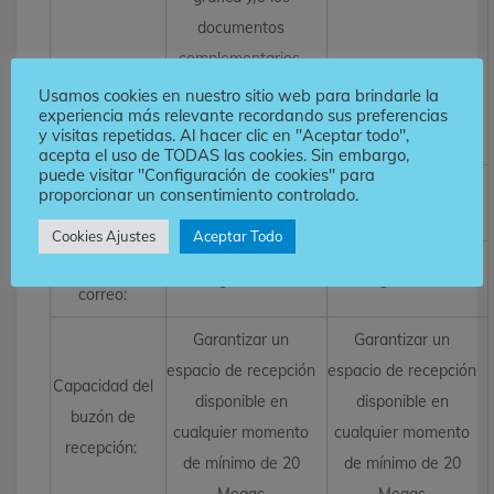
documentos
complementarios,
este último dentro
Usamos cookies en nuestro sitio web para brindarle la
experiencia más relevante recordando sus preferencias
de un archivo .zip.
y visitas repetidas. Al hacer clic en "Aceptar todo",
acepta el uso de TODAS las cookies. Sin embargo,
puede visitar "Configuración de cookies" para
Peso máximo
proporcionar un consentimiento controlado.
2MB
2MB
por envío
Cookies Ajustes
Aceptar Todo
Cuerpo del
No reglamentado
No reglamentado
correo:
Garantizar un
Garantizar un
espacio de recepción
espacio de recepción
Capacidad del
disponible en
disponible en
buzón de
cualquier momento
cualquier momento
recepción:
de mínimo de 20
de mínimo de 20
Megas
Megas