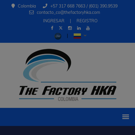
Colombia
+57 317 668 7663 / (601) 390.9539
contacto_co@thefactoryhka.com
INGRESAR
|
REGISTRO
|