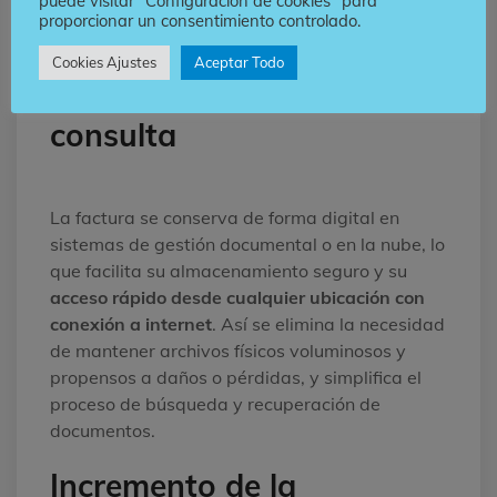
puede visitar "Configuración de cookies" para
interna y externa y fortalece la confianza de los
proporcionar un consentimiento controlado.
clientes y socios comerciales.
Cookies Ajustes
Aceptar Todo
Fácil almacenamiento y
consulta
La factura se conserva de forma digital en
sistemas de gestión documental o en la nube, lo
que facilita su almacenamiento seguro y su
acceso rápido desde cualquier ubicación con
conexión a internet
. Así se elimina la necesidad
de mantener archivos físicos voluminosos y
propensos a daños o pérdidas, y simplifica el
proceso de búsqueda y recuperación de
documentos.
Incremento de la