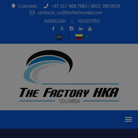
Colombia
+57 317 668 7663 / (601) 390.9539
contacto_co@thefactoryhka.com
INGRESAR
|
REGISTRO
|