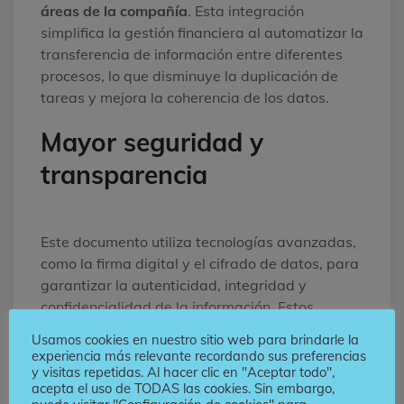
áreas de la compañía
. Esta integración
simplifica la gestión financiera al automatizar la
transferencia de información entre diferentes
procesos, lo que disminuye la duplicación de
tareas y mejora la coherencia de los datos.
Mayor seguridad y
transparencia
Este documento utiliza tecnologías avanzadas,
como la firma digital y el cifrado de datos, para
garantizar la autenticidad, integridad y
confidencialidad de la información. Estos
mecanismos de seguridad protegen contra la
Usamos cookies en nuestro sitio web para brindarle la
falsificación y el fraude. Igualmente, brinda un
experiencia más relevante recordando sus preferencias
registro digital detallado de todas las
y visitas repetidas. Al hacer clic en "Aceptar todo",
acepta el uso de TODAS las cookies. Sin embargo,
transacciones, lo que facilita la auditoría