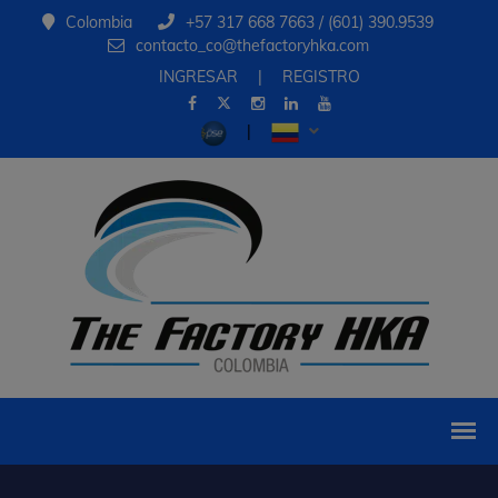
Colombia
+57 317 668 7663 / (601) 390.9539
contacto_co@thefactoryhka.com
INGRESAR
|
REGISTRO
|