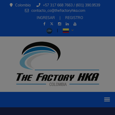
Colombia
+57 317 668 7663 / (601) 390.9539
contacto_co@thefactoryhka.com
INGRESAR
|
REGISTRO
|