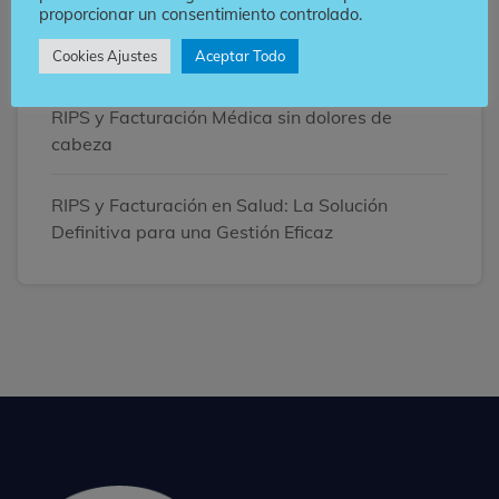
proporcionar un consentimiento controlado.
Optimiza la gestión de RIPS: 5 Claves para
Acelerar el Flujo de Caja en tu IPS
Cookies Ajustes
Aceptar Todo
RIPS y Facturación Médica sin dolores de
cabeza
RIPS y Facturación en Salud: La Solución
Definitiva para una Gestión Eficaz