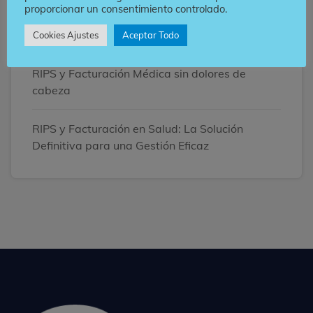
proporcionar un consentimiento controlado.
Optimiza la gestión de RIPS: 5 Claves para
Acelerar el Flujo de Caja en tu IPS
Cookies Ajustes
Aceptar Todo
RIPS y Facturación Médica sin dolores de
cabeza
RIPS y Facturación en Salud: La Solución
Definitiva para una Gestión Eficaz