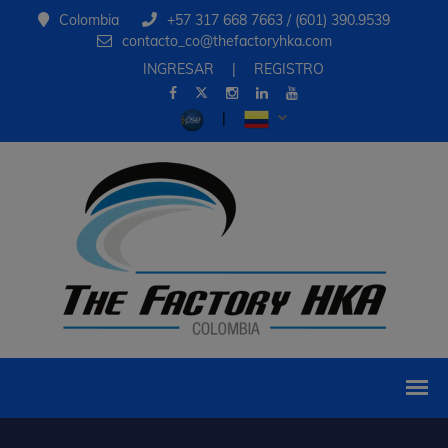
Colombia
+57 317 668 7663 / (601) 390.9539
contacto_co@thefactoryhka.com
INGRESAR
|
REGISTRO
|