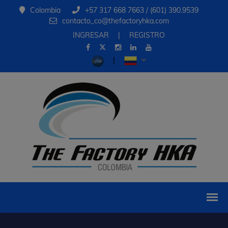
Colombia
+57 317 668 7663 / (601) 390.9539
contacto_co@thefactoryhka.com
INGRESAR
|
REGISTRO
|