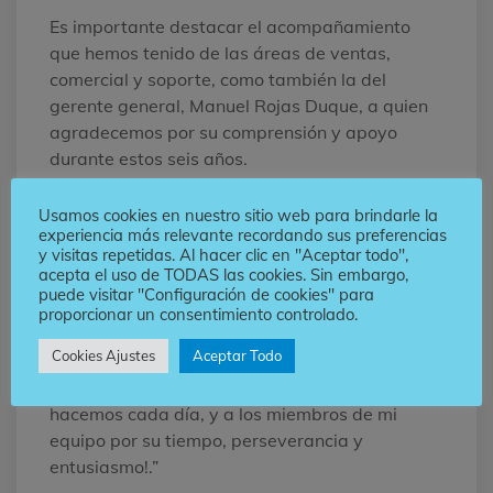
Es importante destacar el acompañamiento
que hemos tenido de las áreas de ventas,
comercial y soporte, como también la del
gerente general, Manuel Rojas Duque, a quien
agradecemos por su comprensión y apoyo
durante estos seis años.
Somos conscientes del esfuerzo y la dedicación
Usamos cookies en nuestro sitio web para brindarle la
de todas y cada una de las personas que
experiencia más relevante recordando sus preferencias
y visitas repetidas. Al hacer clic en "Aceptar todo",
trabajan en las diferentes áreas que
acepta el uso de TODAS las cookies. Sin embargo,
conforman la familia The Factory HKA
puede visitar "Configuración de cookies" para
Colombia, por hacer un trabajo inmejorable.
proporcionar un consentimiento controlado.
Cookies Ajustes
Aceptar Todo
¡Muchísimas gracias a todos/as por confiar en
nuestra agencia y valorar el trabajo que
hacemos cada día, y a los miembros de mi
equipo por su tiempo, perseverancia y
entusiasmo!.”