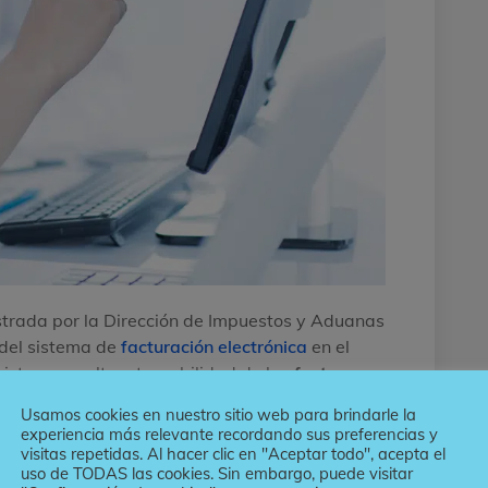
strada por la Dirección de Impuestos y Aduanas
 del sistema de
facturación electrónica
en el
egistro, consulta y trazabilidad de las
facturas
r
, además de los eventos asociados a las
Usamos cookies en nuestro sitio web para brindarle la
experiencia más relevante recordando sus preferencias y
visitas repetidas. Al hacer clic en "Aceptar todo", acepta el
s que se registran en dicha plataforma pueden
uso de TODAS las cookies. Sin embargo, puede visitar