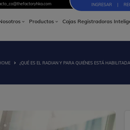
acto_co@thefactoryhka.com
INGRESAR
|
RE
Nosotros
Productos
Cajas Registradoras Intelig
HOME
¿QUÉ ES EL RADIAN Y PARA QUIÉNES ESTÁ HABILITADA