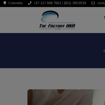
Colombia
+57 317 668 7663 / (601) 390.9539
cont