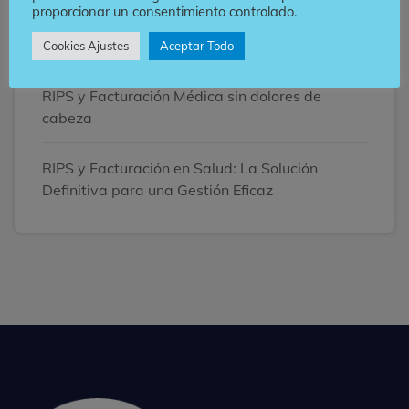
proporcionar un consentimiento controlado.
Optimiza la gestión de RIPS: 5 Claves para
Acelerar el Flujo de Caja en tu IPS
Cookies Ajustes
Aceptar Todo
RIPS y Facturación Médica sin dolores de
cabeza
RIPS y Facturación en Salud: La Solución
Definitiva para una Gestión Eficaz