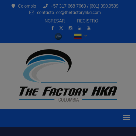
Colombia
+57 317 668 7663 / (601) 390.9539
contacto_co@thefactoryhka.com
INGRESAR
|
REGISTRO
|