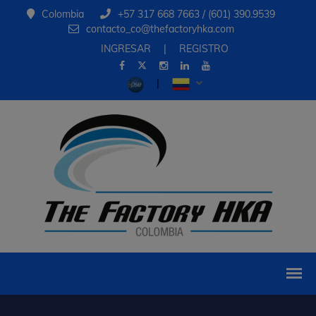
Colombia
+57 317 668 7663 / (601) 390.9539
contacto_co@thefactoryhka.com
INGRESAR
|
REGISTRO
|