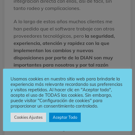
integración directa con ellos, así de fácil, sin
tanto rodeo y complicaciones.
A lo largo de estos años muchos clientes me
han pedido que el software trabaje con otros
proveedores tecnológicos, pero
la seguridad,
experiencia, atención y rapidez con la que
implementan los cambios y nuevas
disposiciones por parte de la DIAN son muy
importantes para nosotros y por tal razón
seguimos únicamente con ellos.
Usamos cookies en nuestro sitio web para brindarle la
experiencia más relevante recordando sus preferencias
Sus productos son de muy buena calidad,
y visitas repetidas. Al hacer clic en "Aceptar todo",
hacen capacitaciones constantemente y tienen
acepta el uso de TODAS las cookies. Sin embargo,
espacios semanales para que las casas de
puede visitar "Configuración de cookies" para
proporcionar un consentimiento controlado.
software podamos conectarnos y despejar
cualquier duda que tengamos sobre cualquier
Cookies Ajustes
Aceptar Todo
producto tanto en su manejo como en la parte
técnica a nivel de integración.