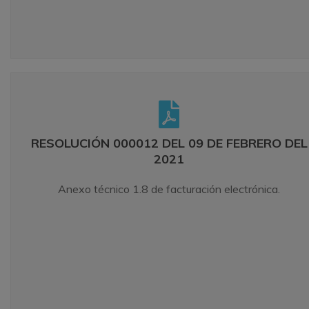
RESOLUCIÓN 000012 09 DE FEBRERO DEL 202
Anexo técnico 1.8 de facturación electrónica.
RESOLUCIÓN 000012 DEL 09 DE FEBRERO DEL
2021
LEER MÁS
Anexo técnico 1.8 de facturación electrónica.